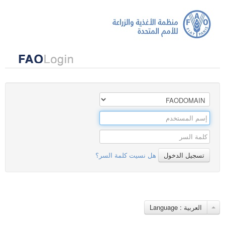
ﺗﺴﺠﻴﻞ اﻟﺪﺧﻮل
هل نسيت كلمة السر؟
Language : العربية