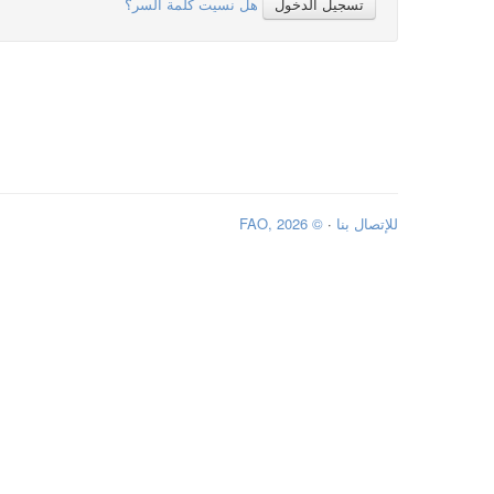
ﺗﺴﺠﻴﻞ اﻟﺪﺧﻮل
هل نسيت كلمة السر؟
للإتصال بنا
·
© FAO, 2026