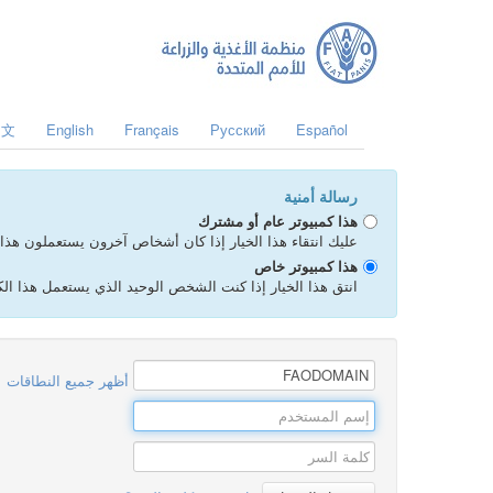
中文
English
Français
Русский
Español
رسالة أمنية
هذا كمبيوتر عام أو مشترك
عليك انتقاء هذا الخيار إذا كان أشخاص آخرون يستعملون هذا ا
هذا كمبيوتر خاص
انتق هذا الخيار إذا كنت الشخص الوحيد الذي يستعمل هذا الكمبيوتر. عندما يتم التصديق بواسطة FAO Login لن تضطر إ
أﻇﻬﺮ ﺟﻤﻴﻊ اﻟﻨﻄﺎﻗﺎت